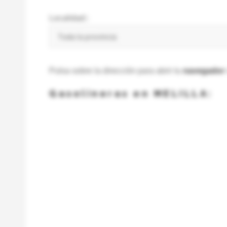
Localidad::
Pulsa sobre la dirección para abrir tu
navegador
Gasolineras en MELILLA: