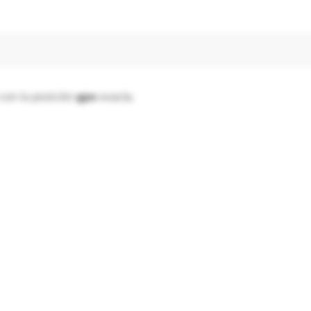
con la posición
gps
exacta.