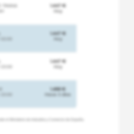
E TRIANA
1.447 €
4H
Hoy
L
1.447 €
-02:00
Hoy
L
1.447 €
-23:00
Hoy
E
1.468 €
-23:00
Hace 3 días
de el Ministerio de Industria y Comercio de España.