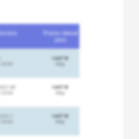
Horario
Precio diesel
plus
L
1.447 €
-23:00
Hoy
SO XIII
1.447 €
-23:00
Hoy
LOS V
1.447 €
-23:00
Hoy