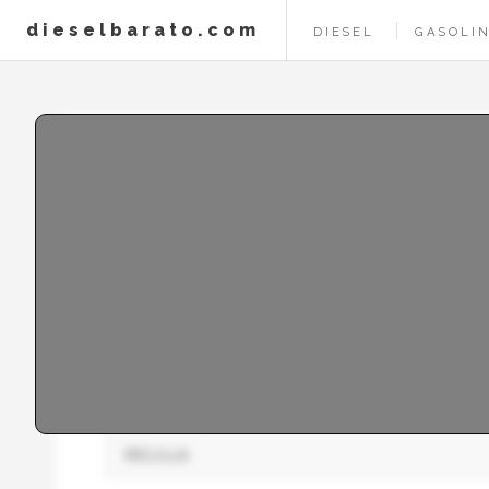
dieselbarato.com
DIESEL
GASOLIN
Precio del diesel p
LAS GASOLINERAS CON LOS MEJORES PRECI
Para ofrecerte los mejores precios de diesel plus
Provincia: