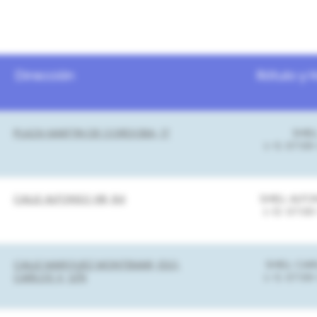
Dirección
Rótulo y 
PLAZA MARTIN DE CORDOBA, 17
SHEL
L-S: 07:00
CALLE ALFONSO XIII, 84
SHELL ALFON
L-D: 07:00
CALLE MARQUEZ MONTEMAR, ESQ.
SHELL CAR
CARLOS V, S/N
L-S: 07:00