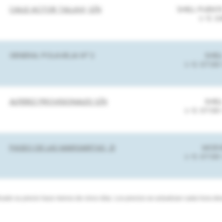
CALLE ACTOR TALLAVI, S/N
SHELL PUENT
L-S: 2
GENERAL POLAVIEJA Nº 2
SHEL
L-S: 07:00
ALFEREZ PROVISIONALES S/N
SHEL
L-S: 07:00
PASEO DE LAS MARGARITAS, 21
MOEV
L-S: 07:00
icado su precio hace menos de cinco días. Los precios se actualizan cada hora des