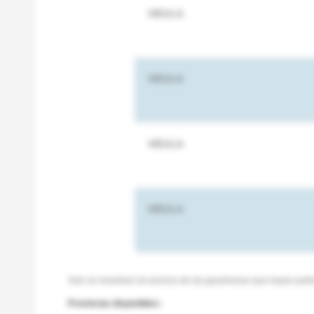
MELILLA
MELILLA
MELILLA
MELILLA
Solo se muestran los precios de las gasolineras que hayan publ
Provincias disponibles: