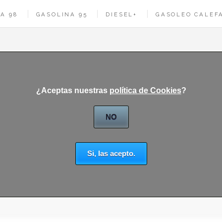
A 98
GASOLINA 95
DIESEL+
GASOLEO CALEF
lus en MELILLA
¿Aceptas nuestras
política de Cookies
?
OS
NO
Si, las acepto.
 en tu ciudad
seleciona tu provincia y localidad: